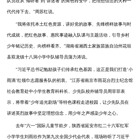
队员在从‘倾听者’到‘讲述者’的角色转变中，把理想信念的火种一
代代传下去。”周苏红说。
“我将依托本土红色资源，讲好党的故事、先锋榜样故事与时
代成就，把红色故事、惠民事迹融入队课与主题活动，引导乡村
少年铭记历史、向榜样看齐。”湖南省湘西土家族苗族自治州花垣
县双龙镇十八洞小学中队辅导员蒲力涛说。
“习近平总书记勉励孩子们传承红色基因，这正是我们打造‘小
雨滴’红领巾志愿服务队的初衷。”江苏省南京市雨花台烈士纪念馆
社会教育处中小学生教育科科长、少先队校外辅导员周菲菲表
示，将带着“少年追光剧场”等特色课程走进校园，让少先队员在
讲述英烈故事中坚定理想信念，用少年之声感染少年之心。
去年“六一”国际儿童节前夕，陕西省延安市红二十六军红军
小学学生刘雨欣作为第九次全国少代会代表，现场聆听了习近平