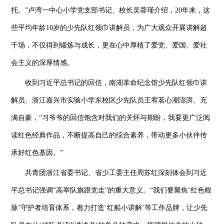
托。”卢湾一中心小学党支部书记、校长吴蓉瑾介绍，20年来，这
些平均年龄10岁的少先队红领巾讲解员，为广大观众开展讲解超
千场，不仅得到锻炼与成长，更在心中厚植了爱党、爱国、爱社
会主义的深厚情感。
收到习近平总书记的回信，南湖革命纪念馆少先队红领巾讲
解员、浙江嘉兴市实验小学东校区少先队员王宥茗心潮澎湃、充
满自豪，“习爷爷的回信饱含对我们的关怀与期盼，我要更广泛阅
读红色经典作品，不断提高自己的综合素养，带动更多小伙伴传
承好红色基因。”
共青团浙江省委书记、省少工委主任周苏红深刻体会到习近
平总书记强调“高举队旗跟党走”的重大意义。“我们要聚焦‘红色根
脉’守护者培育体系，着力打造‘红船小讲解’等工作品牌，让少先