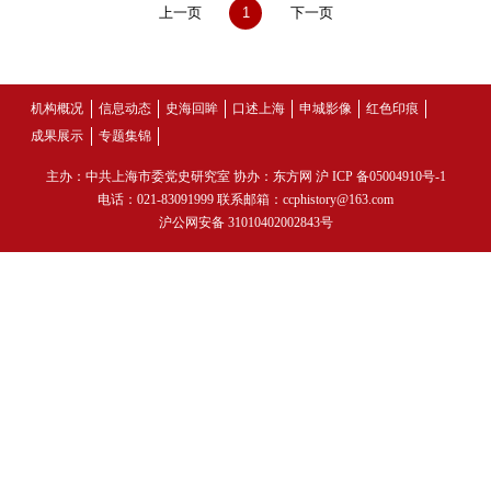
上一页
1
下一页
机构概况
信息动态
史海回眸
口述上海
申城影像
红色印痕
成果展示
专题集锦
主办：中共上海市委党史研究室 协办：东方网
沪 ICP 备05004910号-1
电话：021-83091999 联系邮箱：ccphistory@163.com
沪公网安备 31010402002843号