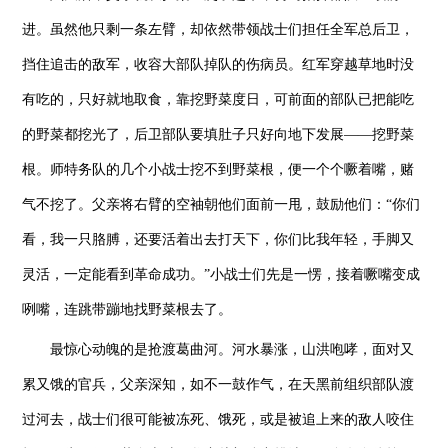
进。虽然他只剩一条左臂，却依然带领战士们担任全军总后卫，
挡住追击的敌军，收容大部队掉队的伤病员。红军穿越草地时没
有吃的，只好就地取食，靠挖野菜度日，可前面的部队已把能吃
的野菜都挖光了，后卫部队要填肚子只好向地下发展——挖野菜
根。师特务队的几个小战士挖不到野菜根，便一个个噘着嘴，赌
气不挖了。父亲将右臂的空袖朝他们面前一甩，鼓励他们：“你们
看，我一只胳膊，还要活着出去打天下，你们比我年轻，手脚又
灵活，一定能看到革命成功。”小战士们先是一愣，接着噘嘴变成
咧嘴，连跳带蹦地找野菜根去了。
最惊心动魄的是抢渡葛曲河。河水暴涨，山洪咆哮，面对又
累又饿的官兵，父亲深知，如不一鼓作气，在天黑前组织部队渡
过河去，战士们很可能被冻死、饿死，或是被追上来的敌人咬住