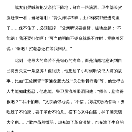
战友们哭喊着把父亲抬下阵地，鲜血一路滴洒。卫生部长贺
彪赶来一看，当场落泪：“骨头炸得稀碎，土和棉絮都嵌进肉里
了……保不住了，必须锯掉！”父亲听说要锯臂，猛地坐起：“不
能锯！我还要打仗啊！”可当他明白不锯命就保不住时，竟咬着牙
说：“锯吧！贺老总还在等我归队。”
此刻，他最大的痛苦不是钻心的疼痛，而是清醒地意识到自
己将要失去一条胳膊！但很快，他想起了小时候听说书人讲的故
事，比如“王佐断臂”“罗通盘肠大战”“关公刮骨疗毒”等，他觉得古
人尚能如此坚忍，他也能。警卫员流着眼泪问他：“师长，您痛得
很吧？”“我不怕痛。”父亲顽强地说，“不信，我唱支歌给你听：要
吃辣子不怕辣，要干革命不怕杀。横下心来斗白匪，掉了脑壳碗
大个疤……”歌声虽然微弱，却充满了革命激情，也充满了生命的