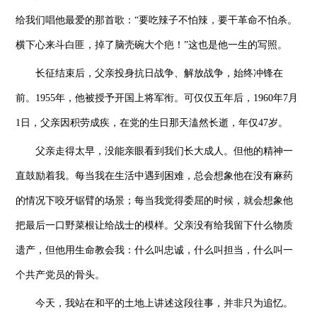
给我们唱他最爱的那首歌：“要吃辣子不怕辣，要干革命不怕杀。
横下心来斗白匪，掉了脑壳碗大个疤！”这也是他一生的写照。
长征结束后，父亲投身抗日战争、解放战争，始终冲锋在
前。1955年，他被授予开国上将军衔。可仅仅五年后，1960年7月
1日，父亲因积劳成疾，在党的生日那天溘然长逝，年仅47岁。
父亲走得太早，没能亲眼看到我们长大成人。但他的精神一
直鼓励着我。每当我在生活中遇到困难，总会想象他在没有麻药
的情况下咬牙锯臂的场景；每当我觉得委屈的时候，就会想象他
把最后一口野菜根让给战士的模样。父亲没有给我留下什么物质
遗产，但他用生命教会我：什么叫忠诚，什么叫担当，什么叫一
个共产党员的骨头。
今天，我站在和平的土地上讲述这段往事，并非只为追忆。