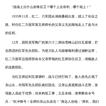
“战场上分什么前锋后卫？哪个上去有利，哪个就上！”
1935年11月，红二、六军团从湖南桑植出发，踏上了长征之
路。时任红二方面军第五师师长的父亲义无反顾地走上了血与火
的征程。
12月，国民党军陶广的第六十二师由雪峰山赶往瓦屋塘，拦
击西进的红军先头部队。为使大队人马能够顺利通过湘黔边界，
红二方面军总指挥部命令父亲带领的红五师担任后卫，堵截敌人
的追剿部队。
当红五师赶到瓦屋塘时，战斗已经打响了。敌人抢先占领了
东山头，对我军先头部队疯狂阻击。父亲认真观察战斗态势，发
现敌人虽处于优势，但未构筑工事，立足未稳，便果断命令号
兵：“吹冲锋号！全师向东山头攻击！”身边人劝他：“师长，我们