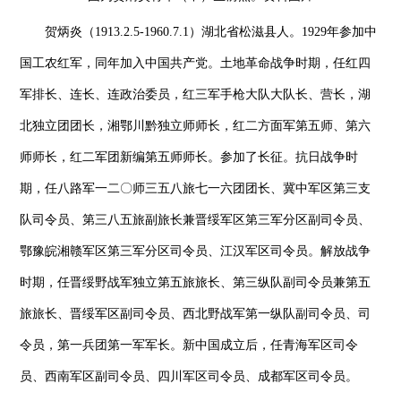
贺炳炎（1913.2.5-1960.7.1）湖北省松滋县人。1929年参加中
国工农红军，同年加入中国共产党。土地革命战争时期，任红四
军排长、连长、连政治委员，红三军手枪大队大队长、营长，湖
北独立团团长，湘鄂川黔独立师师长，红二方面军第五师、第六
师师长，红二军团新编第五师师长。参加了长征。抗日战争时
期，任八路军一二〇师三五八旅七一六团团长、冀中军区第三支
队司令员、第三八五旅副旅长兼晋绥军区第三军分区副司令员、
鄂豫皖湘赣军区第三军分区司令员、江汉军区司令员。解放战争
时期，任晋绥野战军独立第五旅旅长、第三纵队副司令员兼第五
旅旅长、晋绥军区副司令员、西北野战军第一纵队副司令员、司
令员，第一兵团第一军军长。新中国成立后，任青海军区司令
员、西南军区副司令员、四川军区司令员、成都军区司令员。