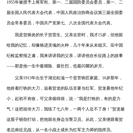
1955年被授予上将军衔。第一、二届国防委员会委员，第一、二
届全国人民代表大会代表，中国人民政治协商会议第三届全国委
员会常务委员，中国共产党第七、八次全国代表大会代表。
我是贺炳炎的长子贺雷生。父亲去世时，我才15岁，但他留
给我的记忆，却像烙进灵魂的火种，几十年来从未熄灭。应中国
纪检监察报之邀，我来讲讲我的父亲，讲讲他在长征路上的故事
——那是他一生中最艰险、最壮烈，也最闪耀的岁月。
父亲1913年出生于湖北松滋一个贫苦铁匠家庭。16岁那年，
他拎着打铁的大刀，追着贺龙的队伍非要当红军。贺龙看他年纪
小，起初不肯收，可父亲倔得很，说：“我是打铁的，有的是力
气！这把祖传大刀，我练了七八年，一两个人近不了身！”贺龙被
这股子韧劲打动，把他留在身边当警卫员。从此，父亲便跟着贺
老总南征北战，从一名小战士成长为红军主力师的指挥员。