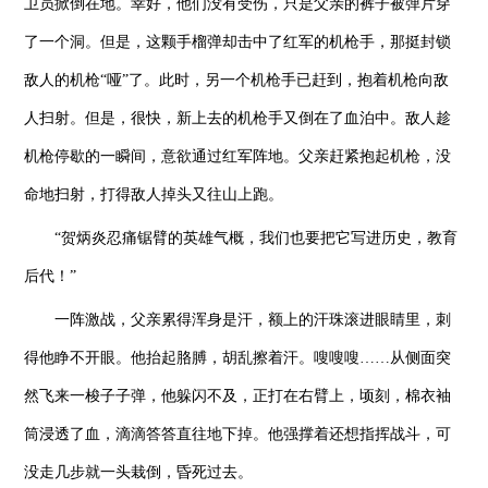
卫员掀倒在地。幸好，他们没有受伤，只是父亲的裤子被弹片穿
了一个洞。但是，这颗手榴弹却击中了红军的机枪手，那挺封锁
敌人的机枪“哑”了。此时，另一个机枪手已赶到，抱着机枪向敌
人扫射。但是，很快，新上去的机枪手又倒在了血泊中。敌人趁
机枪停歇的一瞬间，意欲通过红军阵地。父亲赶紧抱起机枪，没
命地扫射，打得敌人掉头又往山上跑。
“贺炳炎忍痛锯臂的英雄气概，我们也要把它写进历史，教育
后代！”
一阵激战，父亲累得浑身是汗，额上的汗珠滚进眼睛里，刺
得他睁不开眼。他抬起胳膊，胡乱擦着汗。嗖嗖嗖……从侧面突
然飞来一梭子子弹，他躲闪不及，正打在右臂上，顷刻，棉衣袖
筒浸透了血，滴滴答答直往地下掉。他强撑着还想指挥战斗，可
没走几步就一头栽倒，昏死过去。