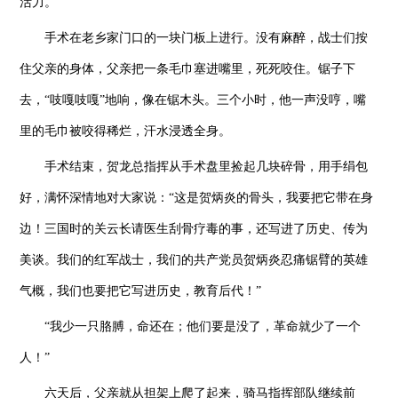
活力。
手术在老乡家门口的一块门板上进行。没有麻醉，战士们按
住父亲的身体，父亲把一条毛巾塞进嘴里，死死咬住。锯子下
去，“吱嘎吱嘎”地响，像在锯木头。三个小时，他一声没哼，嘴
里的毛巾被咬得稀烂，汗水浸透全身。
手术结束，贺龙总指挥从手术盘里捡起几块碎骨，用手绢包
好，满怀深情地对大家说：“这是贺炳炎的骨头，我要把它带在身
边！三国时的关云长请医生刮骨疗毒的事，还写进了历史、传为
美谈。我们的红军战士，我们的共产党员贺炳炎忍痛锯臂的英雄
气概，我们也要把它写进历史，教育后代！”
“我少一只胳膊，命还在；他们要是没了，革命就少了一个
人！”
六天后，父亲就从担架上爬了起来，骑马指挥部队继续前