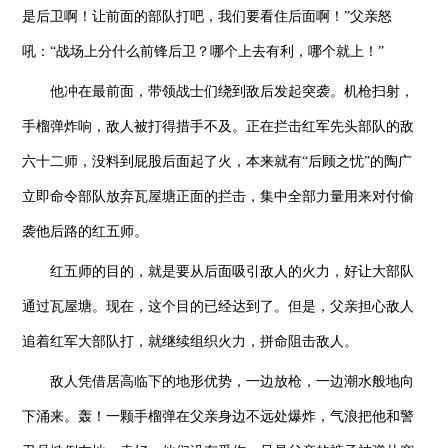
是后卫啊！让前面的部队打吧，我们要看住后面啊！”父亲怒
吼：“战场上分什么前锋后卫？哪个上去有利，哪个就上！”
他冲在最前面，带领战士们绕到敌后发起突袭。机枪扫射，
手榴弹炸响，敌人被打得措手不及。正在拦击红军先头部队的敌
六十二师，没料到屁股后面起了火，本来就有“后顾之忧”的陶广
立即命令部队放弃瓦屋塘正面的拦击，集中全部力量用来对付偷
袭他后路的红五师。
红五师的目的，就是要从后面吸引敌人的火力，好让大部队
通过瓦屋塘。现在，这个目的已经达到了。但是，父亲担心敌人
追着红军大部队打，就继续组织火力，拼命阻击敌人。
敌人凭借居高临下的地形优势，一边放枪，一边潮水般地向
下涌来。轰！一颗手榴弹在父亲身边不远处爆炸，气浪把他和警