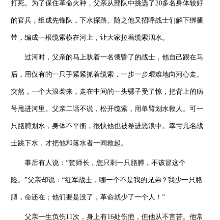
打死。为了保住革命火种，父亲从部队中挑选了20多名身体较好
的官兵，组成先锋队，下水探路。随之他又招呼战士们解下绑腿
带，编成一根缆索横在河上，让大家拉着缆索泅水。
过河时，父亲的马上驮着一名饿昏了的战士，他自己跟在马
后，用仅有的一只手紧紧抓着缆索，一步一步艰难地向河心走。
突然，一个大浪袭来，走在中间的一头骡子受了惊，把背上的病
号甩进河里。父亲二话不说，松开缆索，用单臂划水救人。可一
只胳膊划水，身体不平衡，很快他也被卷进恶浪中。幸亏几名战
士跳下水，才把他和落水者一同救起。
事后有人说：“贺师长，您只剩一只胳膊，不该冒这个
险。”父亲却说：“红军战士，哪一个不是我的兄弟？我少一只胳
膊，命还在；他们要是没了，革命就少了一个人！”
父亲一生负伤11次，身上有16处伤疤，但他从不言苦。他常