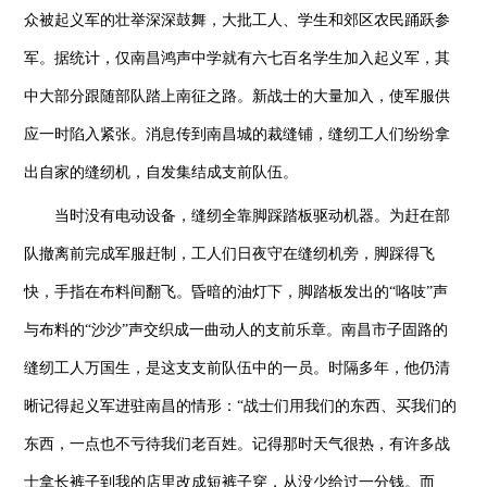
众被起义军的壮举深深鼓舞，大批工人、学生和郊区农民踊跃参
军。据统计，仅南昌鸿声中学就有六七百名学生加入起义军，其
中大部分跟随部队踏上南征之路。新战士的大量加入，使军服供
应一时陷入紧张。消息传到南昌城的裁缝铺，缝纫工人们纷纷拿
出自家的缝纫机，自发集结成支前队伍。
当时没有电动设备，缝纫全靠脚踩踏板驱动机器。为赶在部
队撤离前完成军服赶制，工人们日夜守在缝纫机旁，脚踩得飞
快，手指在布料间翻飞。昏暗的油灯下，脚踏板发出的“咯吱”声
与布料的“沙沙”声交织成一曲动人的支前乐章。南昌市子固路的
缝纫工人万国生，是这支支前队伍中的一员。时隔多年，他仍清
晰记得起义军进驻南昌的情形：“战士们用我们的东西、买我们的
东西，一点也不亏待我们老百姓。记得那时天气很热，有许多战
士拿长裤子到我的店里改成短裤子穿，从没少给过一分钱。而