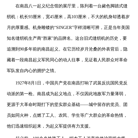
在南昌八一起义纪念馆的展厅里，陈列着一台赭色脚踏式缝
纫机：机长93厘米，宽45厘米，高103厘米，不大的机身却透着岁
月的厚重感。机身雕镂的“SINGER”字样清晰可辨，正是当年美国
知名缝纫机生产商“胜家”的品牌名。这台旧式缝纫机的历史，要
追溯到90多年前的南昌起义。在它历经岁月沧桑的外表背后，隐
藏着一段南昌起义军民同心的动人往事，见证着人民群众对革命
军队发自内心的拥护之情。
1927年8月1日，中国共产党在南昌打响了武装反抗国民党反
动派的第一枪。南昌成为起义地点，不仅因此地敌军力量薄弱，
更源于大革命时期打下的坚实群众基础——城中留存的党员、团
员如同火种，点燃了工人、农民、学生等广大群众的革命热情，
他们迅速组织起来，为起义军提供有力支援。