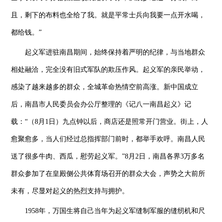
且，剩下的布料也全给了我。就是平常士兵向我要一点开水喝，
都给钱。”
起义军进驻南昌期间，始终保持着严明的纪律，与当地群众
相处融洽，完全没有旧式军队的欺压作风。起义军的亲民举动，
感染了越来越多的群众，全城革命热情空前高涨。新中国成立
后，南昌市人民委员会办公厅整理的《记八一南昌起义》记
载：“（8月1日）九点钟以后，商店还是照常开门营业。街上，人
愈聚愈多，当人们经过总指挥部门前时，都举手欢呼。南昌人民
送了很多牛肉、西瓜，慰劳起义军。”8月2日，南昌各界3万多名
群众参加了在皇殿侧公共体育场召开的群众大会，声势之大前所
未有，尽显对起义的热烈支持与拥护。
1958年，万国生将自己当年为起义军缝制军服的缝纫机和尺