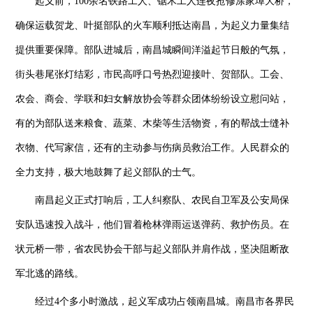
起义前，100余名铁路工人、锯木工人连夜抢修涂家埠大桥，
确保运载贺龙、叶挺部队的火车顺利抵达南昌，为起义力量集结
提供重要保障。部队进城后，南昌城瞬间洋溢起节日般的气氛，
街头巷尾张灯结彩，市民高呼口号热烈迎接叶、贺部队。工会、
农会、商会、学联和妇女解放协会等群众团体纷纷设立慰问站，
有的为部队送来粮食、蔬菜、木柴等生活物资，有的帮战士缝补
衣物、代写家信，还有的主动参与伤病员救治工作。人民群众的
全力支持，极大地鼓舞了起义部队的士气。
南昌起义正式打响后，工人纠察队、农民自卫军及公安局保
安队迅速投入战斗，他们冒着枪林弹雨运送弹药、救护伤员。在
状元桥一带，省农民协会干部与起义部队并肩作战，坚决阻断敌
军北逃的路线。
经过4个多小时激战，起义军成功占领南昌城。南昌市各界民